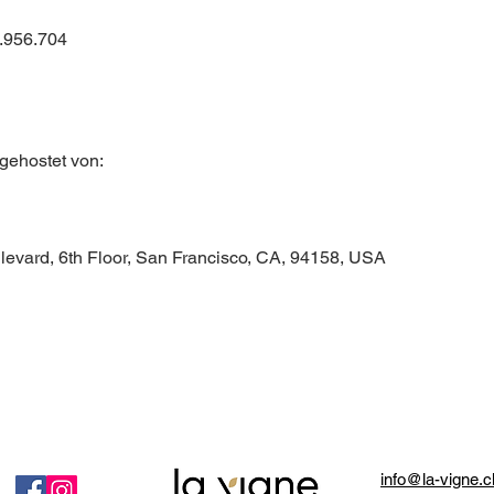
.956.704
gehostet von:
ulevard, 6th Floor, San Francisco, CA, 94158, USA
info@la-vigne.c