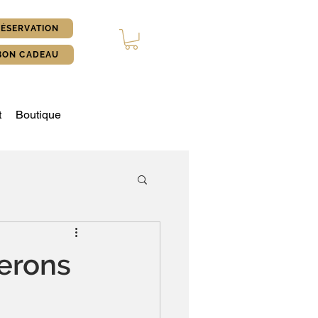
ÉSERVATION
BON CADEAU
t
Boutique
nerons