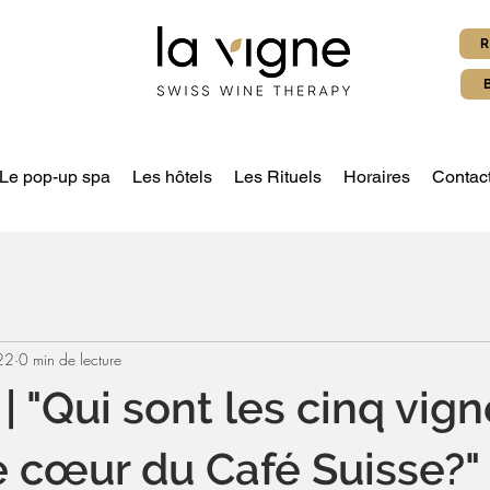
R
Le pop-up spa
Les hôtels
Les Rituels
Horaires
Contac
22
0 min de lecture
é | "Qui sont les cinq vig
 cœur du Café Suisse?"