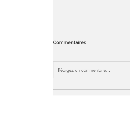
Commentaires
Rédigez un commentaire...
encore! | 10 vignobles où
prendre son temps