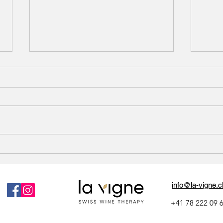
Nau Travel | Vinotherapie:
Swis
Wellness im Walliser
vitic
Weinberg
sent
les 
info@la-vigne.c
+41 78 222 09 